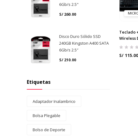
6Gb/s 2.5"
MICR
S/
260.00
Teclado 
Disco Duro Sólido SSD
Wireless 
240GB Kingston A400 SATA
6Gb/s 2.5″
S/
115.0
S/
210.00
Etiquetas
Adaptador Inalambrico
Bolsa Plegable
Bolso de Deporte