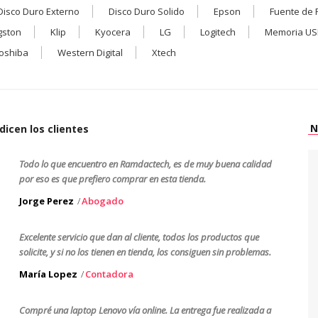
Disco Duro Externo
Disco Duro Solido
Epson
Fuente de 
gston
Klip
Kyocera
LG
Logitech
Memoria US
oshiba
Western Digital
Xtech
N
dicen los clientes
Todo lo que encuentro en Ramdactech, es de muy buena calidad
por eso es que prefiero comprar en esta tienda.
Jorge Perez
Abogado
Excelente servicio que dan al cliente, todos los productos que
solicite, y si no los tienen en tienda, los consiguen sin problemas.
María Lopez
Contadora
Compré una laptop Lenovo vía online. La entrega fue realizada a