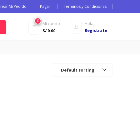
trear Mi Pedido
Pagar
Términos y Condiciones
0
Mi carrito
Hola,
Regístrate
S/
0.00
Default sorting