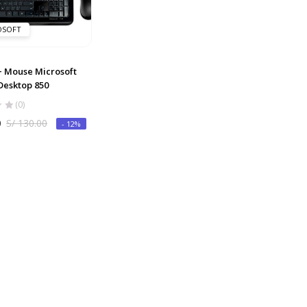
OSOFT
+ Mouse Microsoft
Desktop 850
(0)
0
S/
130.00
- 12%