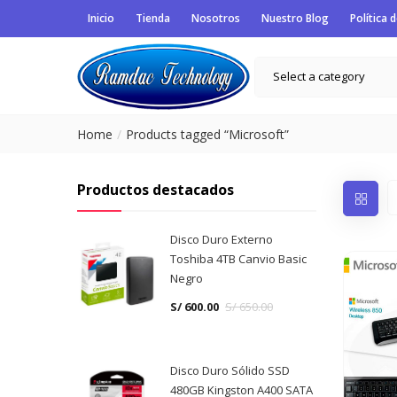
Inicio
Tienda
Nosotros
Nuestro Blog
Política 
Select a category
Home
Products tagged “Microsoft”
Productos destacados
Disco Duro Externo
Toshiba 4TB Canvio Basic
Negro
S/
600.00
S/
650.00
Disco Duro Sólido SSD
480GB Kingston A400 SATA