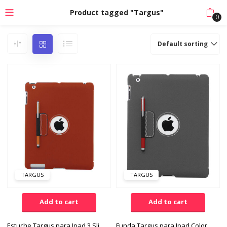
Product tagged "Targus"
0
Default sorting
TARGUS
TARGUS
Add to cart
Add to cart
Estuche Targus para Ipad 3 Slim Case Color Rojo
Funda Targus para Ipad Color Gris Resistente al Agua