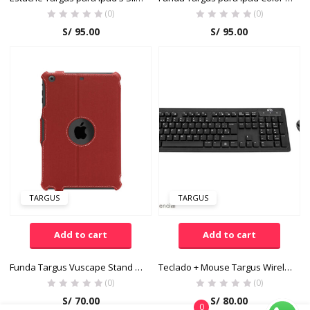
(0)
(0)
S/
95.00
S/
95.00
TARGUS
TARGUS
Add to cart
Add to cart
Funda Targus Vuscape Stand para Ipad Mini Color Rojo
Teclado + Mouse Targus Wireless MTG USB AKM615
(0)
(0)
S/
70.00
S/
80.00
0