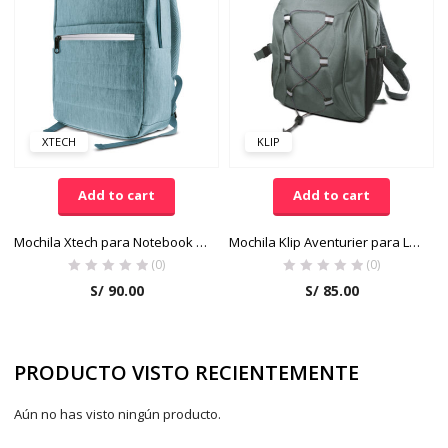
XTECH
KLIP
Add to cart
Add to cart
Mochila Xtech para Notebook XTB-214AQ Celeste
Mochila Klip Aventurier para Laptop 15.4” KNB-405OL Color Olivo
(0)
(0)
S/
90.00
S/
85.00
PRODUCTO VISTO RECIENTEMENTE
Aún no has visto ningún producto.