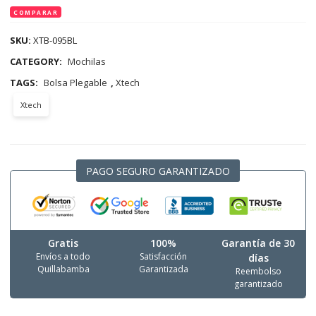
COMPARAR
SKU:
XTB-095BL
CATEGORY:
Mochilas
TAGS:
Bolsa Plegable
,
Xtech
Xtech
PAGO SEGURO GARANTIZADO
Gratis
100%
Garantía de 30
Envíos a todo
Satisfacción
días
Quillabamba
Garantizada
Reembolso
garantizado