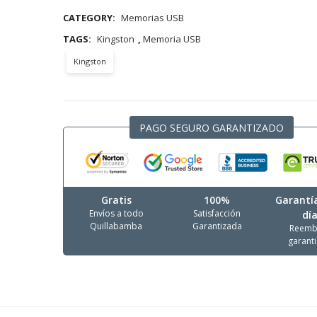
CATEGORY:
Memorias USB
TAGS:
Kingston
,
Memoria USB
Kingston
PAGO SEGURO GARANTIZADO
Gratis
100%
Garantí
Envíos a todo
Satisfacción
dí
Quillabamba
Garantizada
Reemb
garant