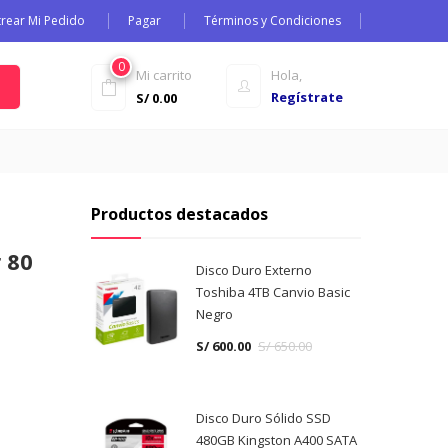
trear Mi Pedido
Pagar
Términos y Condiciones
0
Mi carrito
Hola,
Regístrate
S/
0.00
Productos destacados
 80
Disco Duro Externo
Toshiba 4TB Canvio Basic
Negro
S/
600.00
S/
650.00
Disco Duro Sólido SSD
480GB Kingston A400 SATA