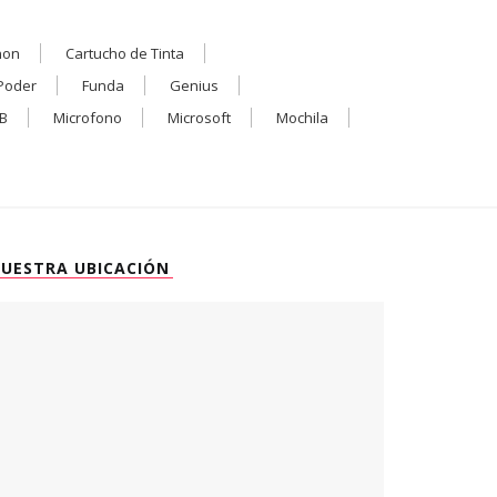
non
Cartucho de Tinta
Poder
Funda
Genius
B
Microfono
Microsoft
Mochila
UESTRA UBICACIÓN
0
0