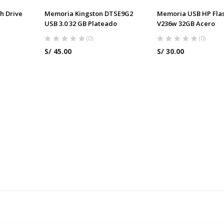
h Drive
Memoria Kingston DTSE9G2
Memoria USB HP Flas
USB 3.0 32 GB Plateado
V236w 32GB Acero
(0)
(0)
S/
45.00
S/
30.00