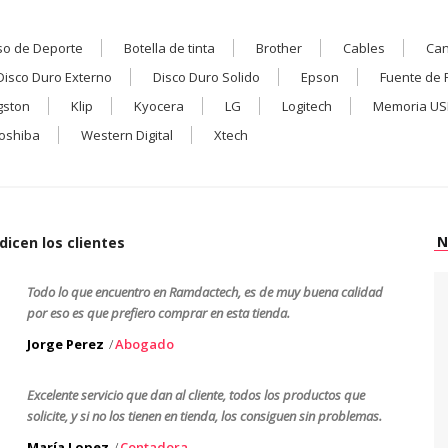
so de Deporte
Botella de tinta
Brother
Cables
Ca
Disco Duro Externo
Disco Duro Solido
Epson
Fuente de 
gston
Klip
Kyocera
LG
Logitech
Memoria US
oshiba
Western Digital
Xtech
N
dicen los clientes
Todo lo que encuentro en Ramdactech, es de muy buena calidad
por eso es que prefiero comprar en esta tienda.
Jorge Perez
Abogado
Excelente servicio que dan al cliente, todos los productos que
solicite, y si no los tienen en tienda, los consiguen sin problemas.
María Lopez
Contadora