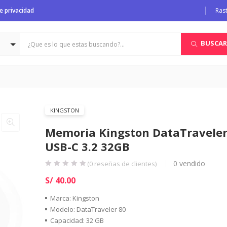
de privacidad
Ras
BUSCAR
KINGSTON
Memoria Kingston DataTraveler
USB-C 3.2 32GB
0
vendido
(
0
reseñas de clientes)
S/
40.00
Marca: Kingston
Modelo: DataTraveler 80
Capacidad: 32 GB