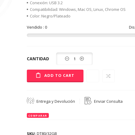
Conexión: USB 3.2
Compatibilidad: Windows, Mac OS, Linux, Chrome OS
Color: Negro/Plateado
Vendido : 0
Dis
Cantidad
CANTIDAD
AÑADIR A LA LISTA DE DESEOS
ADD TO CART
Entrega y Devolución
Enviar Consulta
COMPARAR
SKU:
DT80/32GB