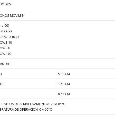
EBOOKS
FONOS MOVILES
me OS
 v.2.6.x+
S v.10.10.x+
OWS 10
OWS 8
OWS 8.1
GADOR
O
5.90 CM
HO
1.50 CM
0.67 CM
ERATURA DE ALMACENAMIENTO: -20 a 85°C
ERATURA DE OPERACION: 0 A 60°C