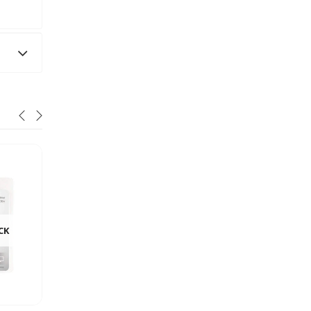
HOT
CK
KINGSTON
HP