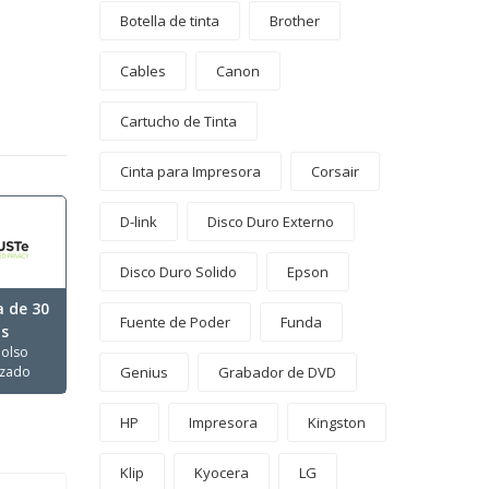
Botella de tinta
Brother
Cables
Canon
Cartucho de Tinta
Cinta para Impresora
Corsair
D-link
Disco Duro Externo
Disco Duro Solido
Epson
a de 30
Fuente de Poder
Funda
as
olso
izado
Genius
Grabador de DVD
HP
Impresora
Kingston
Klip
Kyocera
LG