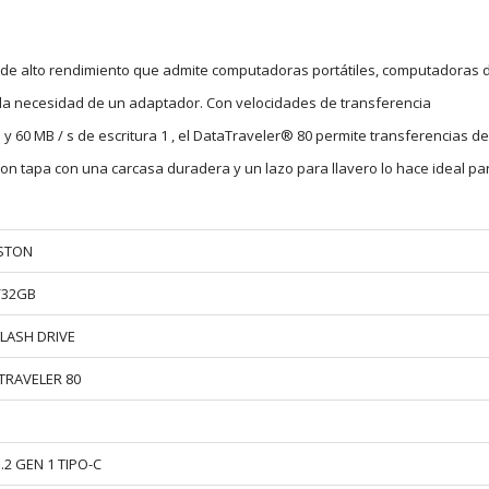
 de alto rendimiento que admite computadoras portátiles, computadoras 
sin la necesidad de un adaptador. Con velocidades de transferencia
 60 MB / s de escritura 1 , el DataTraveler® 80 permite transferencias de
on tapa con una carcasa duradera y un lazo para llavero lo hace ideal par
STON
/32GB
FLASH DRIVE
TRAVELER 80
B
.2 GEN 1 TIPO-C