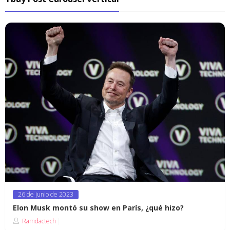
Posted
26 de junio de 2023
on
Elon Musk montó su show en París, ¿qué hizo?
Ramdactech