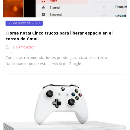
Posted
25 de junio de 2023
on
¡Tome nota! Cinco trucos para liberar espacio en el
correo de Gmail
By
Ramdactech
Con estas recomendaciones puede garantizar el correcto
funcionamiento de este servicio de Google.