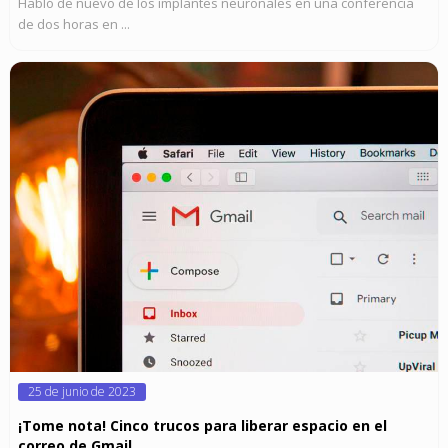
Habló de nuevo de los implantes neuronales en una conferencia
de dos horas en ...
Posted
25 de junio de 2023
on
¡Tome nota! Cinco trucos para liberar espacio en el
correo de Gmail