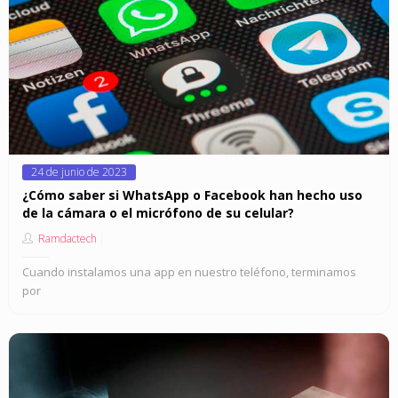
Posted
24 de junio de 2023
on
¿Cómo saber si WhatsApp o Facebook han hecho uso
de la cámara o el micrófono de su celular?
Ramdactech
Cuando instalamos una app en nuestro teléfono, terminamos
por