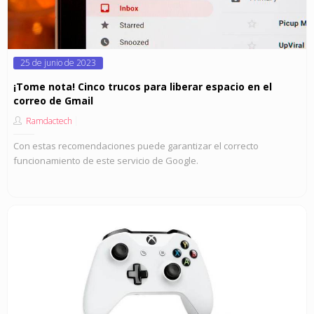
Posted
25 de junio de 2023
on
¡Tome nota! Cinco trucos para liberar espacio en el
correo de Gmail
Ramdactech
Con estas recomendaciones puede garantizar el correcto
funcionamiento de este servicio de Google.