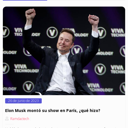
Posted
26 de junio de 2023
on
Elon Musk montó su show en París, ¿qué hizo?
Ramdactech