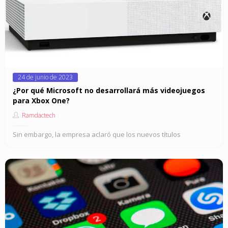
Posted
24 de junio de 2023
on
¿Por qué Microsoft no desarrollará más videojuegos
para Xbox One?
Ramdactech
Sin embargo, la empresa aclaró que los nuevos títulos