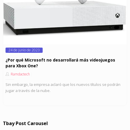
Posted
24 de junio de 2023
on
¿Por qué Microsoft no desarrollará más videojuegos
para Xbox One?
Ramdactech
Sin embargo, la empresa aclaró que los nuevos títulos se podrán
jugar a través de la nube.
Tbay Post Carousel