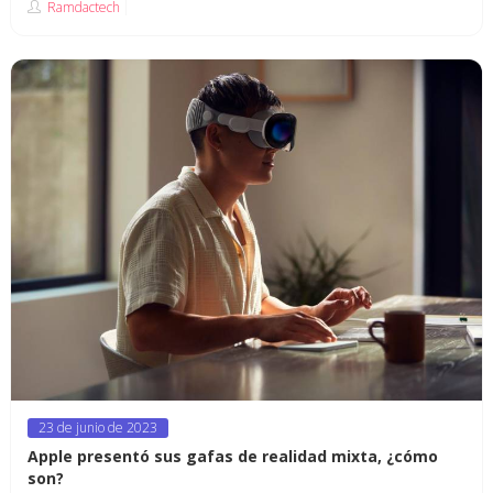
Ramdactech
Posted
23 de junio de 2023
on
Apple presentó sus gafas de realidad mixta, ¿cómo
son?