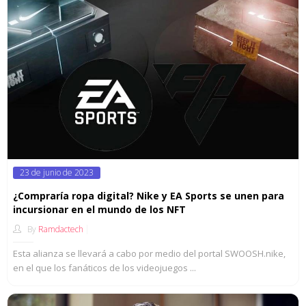
Posted
23 de junio de 2023
on
¿Compraría ropa digital? Nike y EA Sports se unen para
incursionar en el mundo de los NFT
By
Ramdactech
Esta alianza se llevará a cabo por medio del portal SWOOSH.nike,
en el que los fanáticos de los videojuegos ...