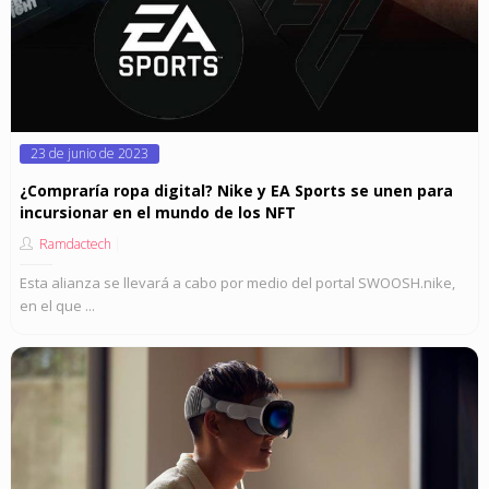
Posted
23 de junio de 2023
on
¿Compraría ropa digital? Nike y EA Sports se unen para
incursionar en el mundo de los NFT
Ramdactech
Esta alianza se llevará a cabo por medio del portal SWOOSH.nike,
en el que ...