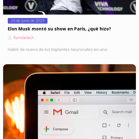
Posted
26 de junio de 2023
on
Elon Musk montó su show en París, ¿qué hizo?
Ramdactech
Habló de nuevo de los implantes neuronales en una