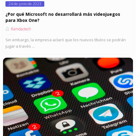
Posted
24 de junio de 2023
on
¿Por qué Microsoft no desarrollará más videojuegos
para Xbox One?
Ramdactech
Sin embargo, la empresa aclaró que los nuevos títulos se podrán
jugar a través ...