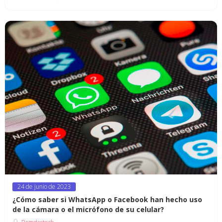
Posted
24 de junio de 2023
on
¿Cómo saber si WhatsApp o Facebook han hecho uso
de la cámara o el micrófono de su celular?