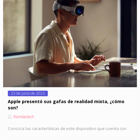
Posted
23 de junio de 2023
on
Apple presentó sus gafas de realidad mixta, ¿cómo
son?
Ramdactech
Conozca las características de este dispositivo que cuenta con