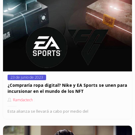
Posted
23 de junio de 2023
on
¿Compraría ropa digital? Nike y EA Sports se unen para
incursionar en el mundo de los NFT
Ramdactech
Esta alianza se llevará a cabo por medio del