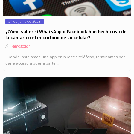
Posted
24 de junio de 2023
on
¿Cómo saber si WhatsApp o Facebook han hecho uso de
la cámara o el micrófono de su celular?
Ramdactech
Cuando instalamos una app en nuestro teléfono, terminamos por
darle acceso a buena parte ...