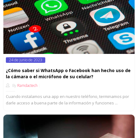
Posted
24 de junio de 2023
on
¿Cómo saber si WhatsApp o Facebook han hecho uso de
la cámara o el micrófono de su celular?
By
Ramdactech
Cuando instalamos una app en nuestro teléfono, terminamos por
darle acceso a buena parte de la información y funciones ...