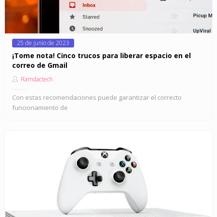
Posted
25 de junio de 2023
on
¡Tome nota! Cinco trucos para liberar espacio en el
correo de Gmail
Ramdactech
Con estas recomendaciones puede garantizar el correcto
funcionamiento de