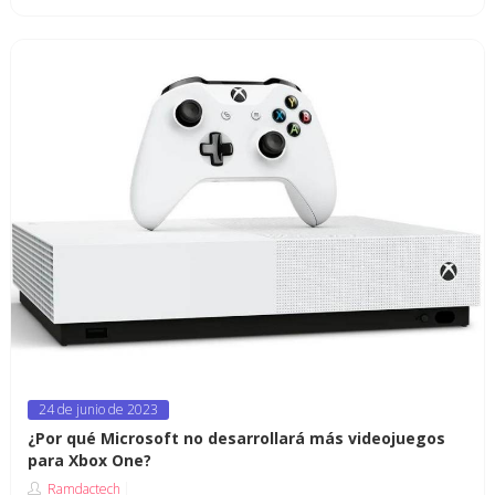
Posted
24 de junio de 2023
on
¿Por qué Microsoft no desarrollará más videojuegos
para Xbox One?
Ramdactech