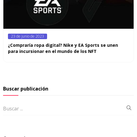
Posted
23 de junio de 2023
on
¿Compraría ropa digital? Nike y EA Sports se unen
para incursionar en el mundo de los NFT
Buscar publicación