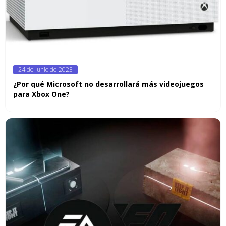
Posted
24 de junio de 2023
on
¿Por qué Microsoft no desarrollará más videojuegos
para Xbox One?