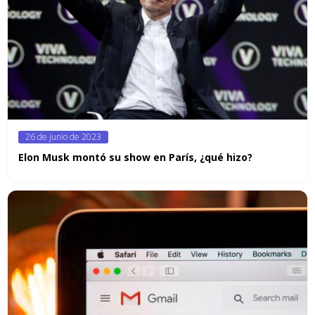
Posted
26 de junio de 2023
on
Elon Musk montó su show en París, ¿qué hizo?