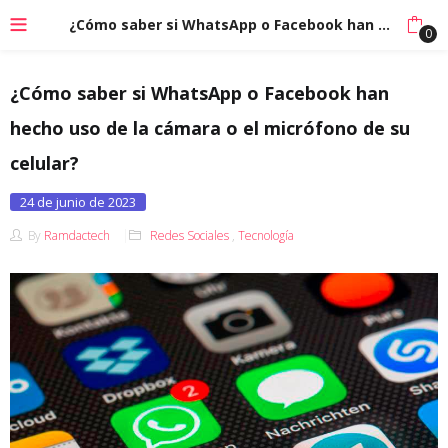
¿Cómo saber si WhatsApp o Facebook han hecho uso de la cámara o el micrófono de su celular?
0
¿Cómo saber si WhatsApp o Facebook han
hecho uso de la cámara o el micrófono de su
celular?
Posted
24 de junio de 2023
on
By
Ramdactech
Redes Sociales
,
Tecnología