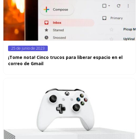
Posted
25 de junio de 2023
on
¡Tome nota! Cinco trucos para liberar espacio en el
correo de Gmail