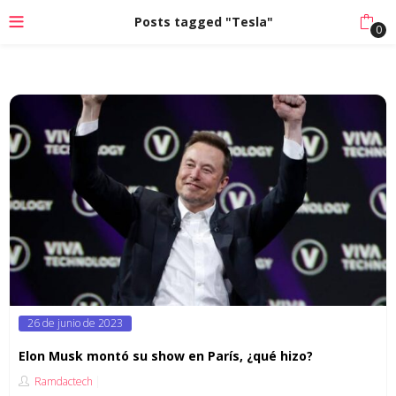
Posts tagged "Tesla"
0
Posted
26 de junio de 2023
on
Elon Musk montó su show en París, ¿qué hizo?
Ramdactech