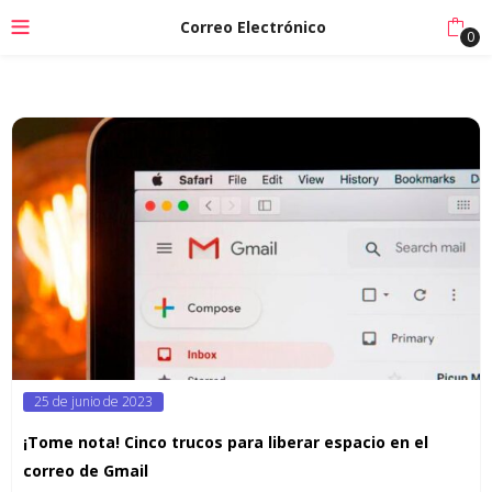
Correo Electrónico
0
Posted
25 de junio de 2023
on
¡Tome nota! Cinco trucos para liberar espacio en el
correo de Gmail