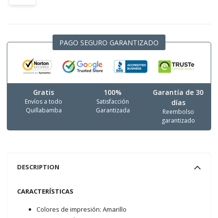
PAGO SEGURO GARANTIZADO
Gratis
100%
Garantía de 30
Envíos a todo
Satisfacción
días
Quillabamba
Garantizada
Reembolso
garantizado
DESCRIPTION
CARACTERÍSTICAS
Colores de impresión: Amarillo