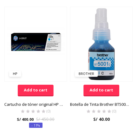
HP
BROTHER
Add to cart
Add to cart
Cartucho de tóner original HP LaserJet 131A Cian
Botella de Tinta Brother BT5001C Color Cian
(0)
(0)
S/
450.00
S/
40.00
S/
400.00
- 11%