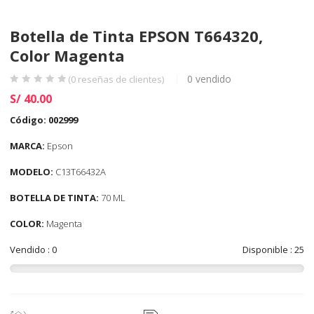
Botella de Tinta EPSON T664320,
Color Magenta
0
vendido
(
0
reseñas de clientes)
S/
40.00
Código:
002999
MARCA:
Epson
MODELO:
C13T66432A
BOTELLA DE TINTA:
70 ML
COLOR:
Magenta
Vendido : 0
Disponible : 25