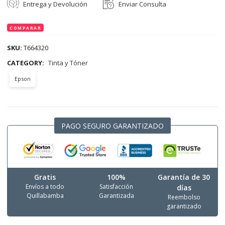
Entrega y Devolución
Enviar Consulta
COMPARAR
SKU:
T664320
CATEGORY:
Tinta y Tóner
Epson
PAGO SEGURO GARANTIZADO
Gratis
100%
Garantía de 30
Envíos a todo
Satisfacción
días
Quillabamba
Garantizada
Reembolso
garantizado