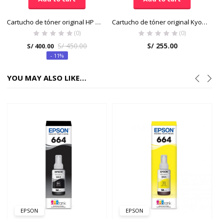
Cartucho de tóner original HP LaserJet 131A Cian
Cartucho de tóner original Kyocera TK-1147 Negro
(0)
(0)
S/
450.00
S/
255.00
S/
400.00
- 11%
YOU MAY ALSO LIKE…
EPSON
EPSON