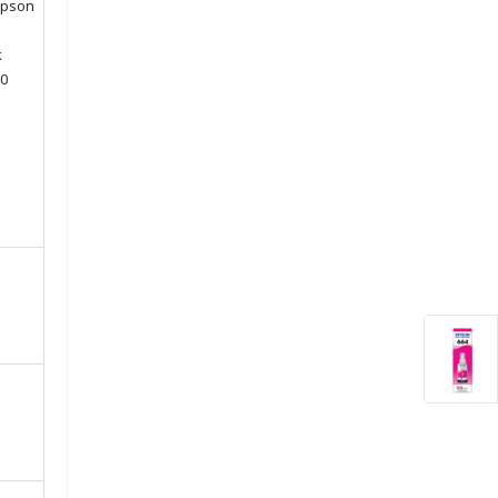
Epson
k
20