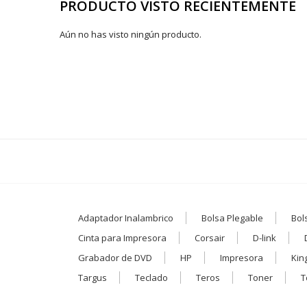
PRODUCTO VISTO RECIENTEMENTE
Aún no has visto ningún producto.
Adaptador Inalambrico
Bolsa Plegable
Bol
Cinta para Impresora
Corsair
D-link
Grabador de DVD
HP
Impresora
Kin
Targus
Teclado
Teros
Toner
T