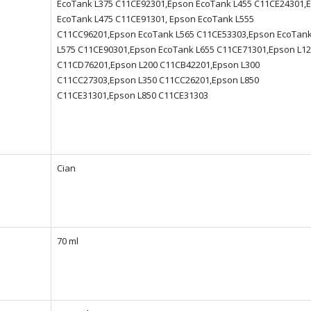
EcoTank L375 C11CE92301,Epson EcoTank L455 C11CE24301,
EcoTank L475 C11CE91301, Epson EcoTank L555
C11CC96201,Epson EcoTank L565 C11CE53303,Epson EcoTan
L575 C11CE90301,Epson EcoTank L655 C11CE71301,Epson L1
C11CD76201,Epson L200 C11CB42201,Epson L300
C11CC27303,Epson L350 C11CC26201,Epson L850
C11CE31301,Epson L850 C11CE31303
Cian
70 ml