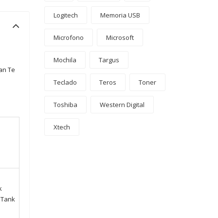
Logitech
Memoria USB
Microfono
Microsoft
Mochila
Targus
an Te
Teclado
Teros
Toner
Toshiba
Western Digital
Xtech
k
oTank