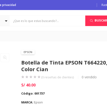
de privacidad
Ras
BUSCAR
EPSON
Botella de Tinta EPSON T664220
Color Cian
0
vendido
(
0
reseñas de clientes)
S/
40.00
Código:
001737
MARCA:
Epson