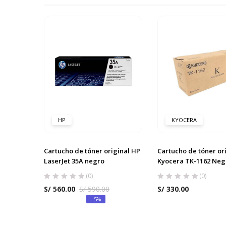
HP
KYOCERA
Cartucho de tóner original HP
Cartucho de tóner or
LaserJet 35A negro
Kyocera TK-1162 Neg
(0)
(0)
S/
560.00
S/
590.00
S/
330.00
- 5%