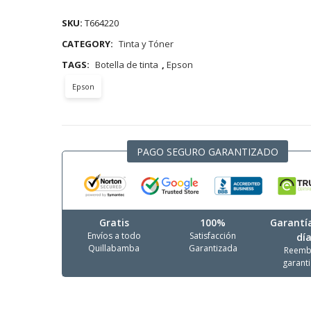
SKU:
T664220
CATEGORY:
Tinta y Tóner
TAGS:
Botella de tinta
,
Epson
Epson
PAGO SEGURO GARANTIZADO
Gratis
100%
Garantí
Envíos a todo
Satisfacción
dí
Quillabamba
Garantizada
Reemb
garant