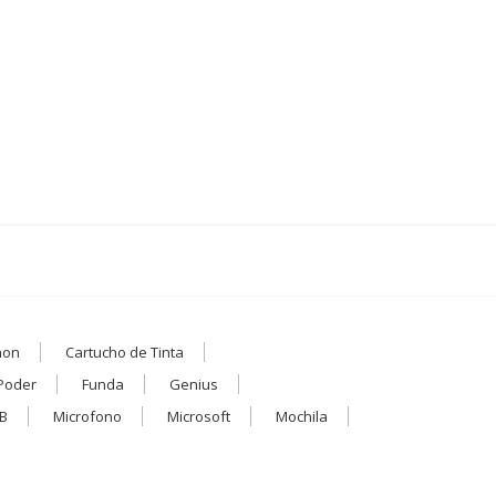
non
Cartucho de Tinta
Poder
Funda
Genius
B
Microfono
Microsoft
Mochila