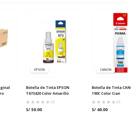
EPSON
CANON
iginal
Botella de Tinta EPSON
Botella de Tinta CAN
ro
T673420 Color Amarillo
190C Color Cian
(0)
(0)
S/
50.00
S/
40.00