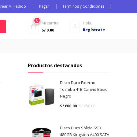
trear Mi Pedido
Pagar
Términos y Condiciones
0
Mi carrito
Hola,
Regístrate
S/
0.00
Productos destacados
,
Disco Duro Externo
Toshiba 4TB Canvio Basic
Negro
S/
600.00
S/
650.00
Disco Duro Sólido SSD
480GB Kingston A400 SATA