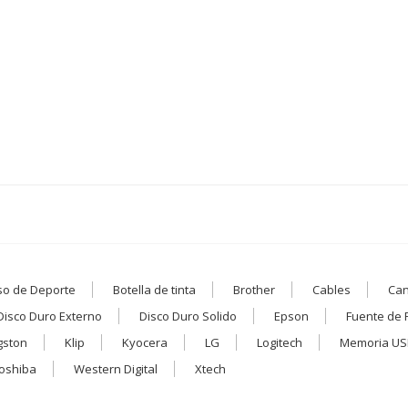
so de Deporte
Botella de tinta
Brother
Cables
Ca
Disco Duro Externo
Disco Duro Solido
Epson
Fuente de 
gston
Klip
Kyocera
LG
Logitech
Memoria US
oshiba
Western Digital
Xtech