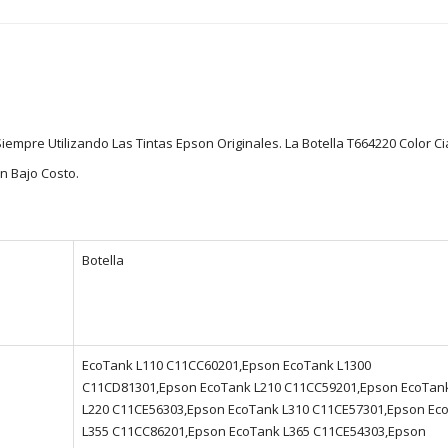
empre Utilizando Las Tintas Epson Originales. La Botella T664220 Color Ci
n Bajo Costo.
Botella
EcoTank L110 C11CC60201,Epson EcoTank L1300
C11CD81301,Epson EcoTank L210 C11CC59201,Epson EcoTan
L220 C11CE56303,Epson EcoTank L310 C11CE57301,Epson Ec
L355 C11CC86201,Epson EcoTank L365 C11CE54303,Epson