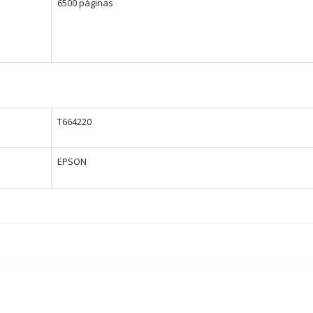
6500 páginas
T664220
EPSON