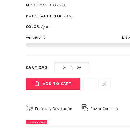
MODELO:
C13T66422A
BOTELLA DE TINTA:
70 ML
COLOR:
Cyan
Vendido : 0
Disp
Cantidad
CANTIDAD
AÑADIR A LA LISTA DE DESEOS
ADD TO CART
Entrega y Devolución
Enviar Consulta
COMPARAR