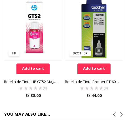
HP
BROTHER
Add to cart
Add to cart
Botella de Tinta HP GT52 Magenta Original
Botella de Tinta Brother BT-6001BK Color Negro
(0)
(0)
S/
38.00
S/
44.00
YOU MAY ALSO LIKE…