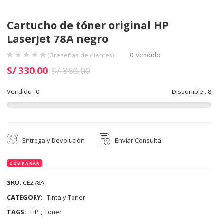
Cartucho de tóner original HP
LaserJet 78A negro
0
vendido
(
0
reseñas de clientes)
S/
330.00
S/
360.00
Vendido : 0
Disponible : 8
Entrega y Devolución
Enviar Consulta
COMPARAR
SKU:
CE278A
CATEGORY:
Tinta y Tóner
TAGS:
HP
,
Toner