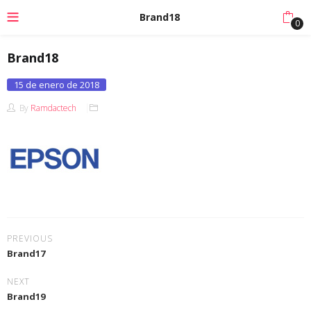
Brand18
0
Brand18
Posted
15 de enero de 2018
on
By
Ramdactech
PREVIOUS
Brand17
NEXT
Brand19